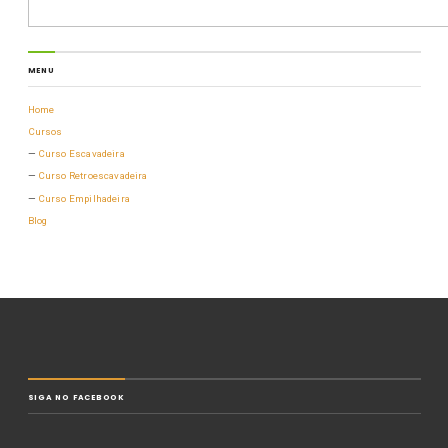
MENU
Home
Cursos
Curso Escavadeira
Curso Retroescavadeira
Curso Empilhadeira
Blog
SIGA NO FACEBOOK