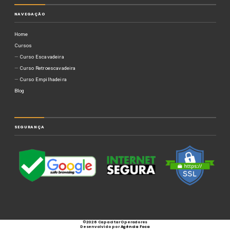
NAVEGAÇÃO
Home
Cursos
Curso Escavadeira
Curso Retroescavadeira
Curso Empilhadeira
Blog
SEGURANÇA
©
2026 Capacitar Operadores
Desenvolvido por
Agência Foca