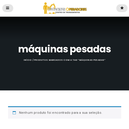
máquinas pesadas
INÍCIO
/ PRODUTOS MARCADOS COM A TAG “MÁQUINAS PESADAS”
Nenhum produto foi encontrado para a sua seleção.