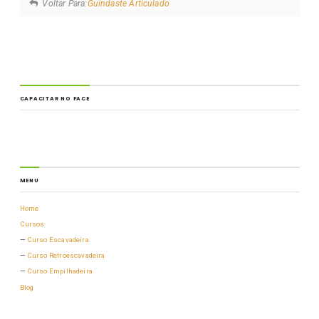
Voltar Para:
Guindaste Articulado
CAPACITAR NO FACE
MENU
Home
Cursos
Curso Escavadeira
Curso Retroescavadeira
Curso Empilhadeira
Blog