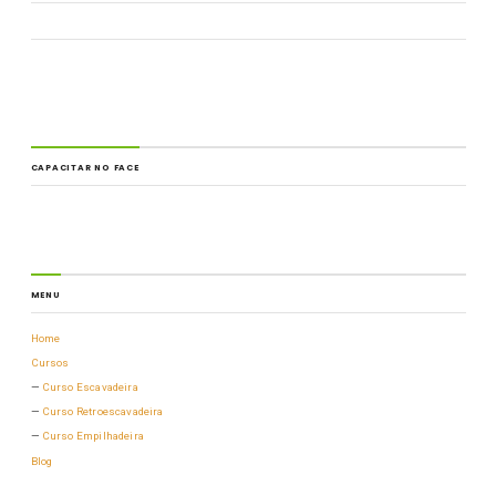
CAPACITAR NO FACE
MENU
Home
Cursos
Curso Escavadeira
Curso Retroescavadeira
Curso Empilhadeira
Blog